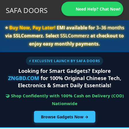
SAFA DOORS
Need Help? Chat Now!
⭐️
Buy Now, Pay Later!
EMI available for
3–36 months
via SSLCommerz. Select
SSLCommerz
at checkout to
enjoy easy monthly payments.
⚡ EXCLUSIVE LAUNCH BY SAFA DOORS
Looking for Smart Gadgets? Explore
ZNGBD.COM
for 100% Original Chinese Tech,
Electronics & Smart Daily Essentials!
🤝 Shop Confidently with 100% Cash on Delivery (COD)
Nationwide
Browse Gadgets Now →