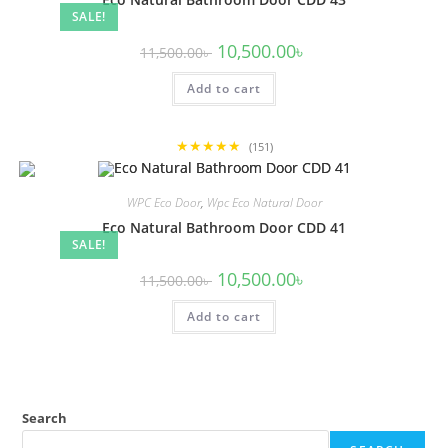
SALE!
Original
Current
10,500.00
৳
11,500.00
৳
price
price
was:
is:
Add to cart
11,500.00৳ .
10,500.00৳ .
★★★★★
(151)
WPC Eco Door
,
Wpc Eco Natural Door
Eco Natural Bathroom Door CDD 41
SALE!
Original
Current
10,500.00
৳
11,500.00
৳
price
price
was:
is:
Add to cart
11,500.00৳ .
10,500.00৳ .
Search