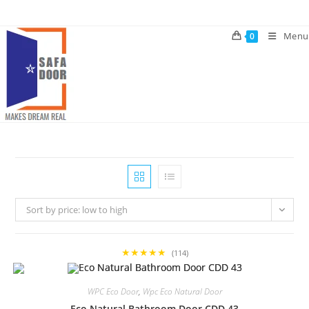
Skip
to
Menu
0
content
Sort by price: low to high
★★★★★
(114)
WPC Eco Door
,
Wpc Eco Natural Door
Eco Natural Bathroom Door CDD 43