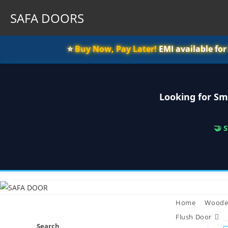
SAFA DOORS
⭐️
Buy Now, Pay Later!
EMI available fo
Looking for Sm
🤝 
Skip
to
content
Home
Woode
Flush Door
Search