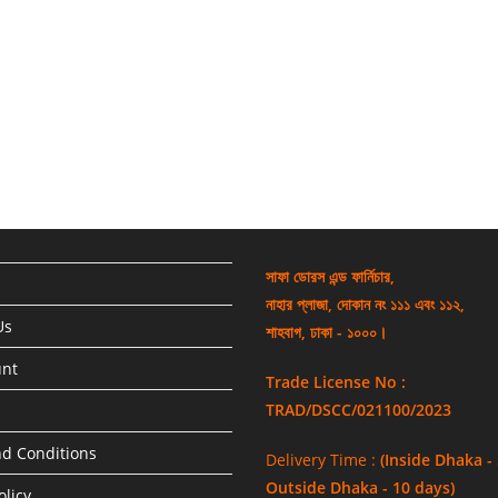
সাফা ডোরস এন্ড ফার্নিচার,
নাহার প্লাজা, দোকান নং ১১১ এবং ১১২,
Us
শাহবাগ, ঢাকা - ১০০০।
unt
Trade License No :
TRAD/DSCC/021100/2023
d Conditions
Delivery Time :
(Inside Dhaka -
Outside Dhaka - 10 days)
olicy