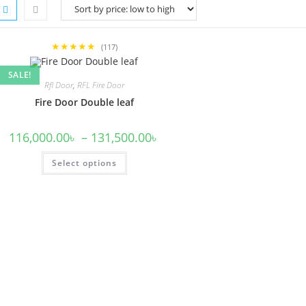
★★★★★
(117)
SALE!
Rfl Door
,
RFL Fire Door
Fire Door Double leaf
Price
116,000.00
৳
–
131,500.00
৳
range:
116,000.00৳
This
Select options
through
product
131,500.00৳
has
multiple
variants.
The
options
may
be
chosen
on
the
product
page