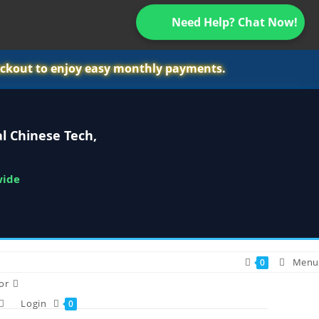
Need Help? Chat Now!
ckout to enjoy easy monthly payments.
l Chinese Tech,
wide
Menu
0
or
Login
0