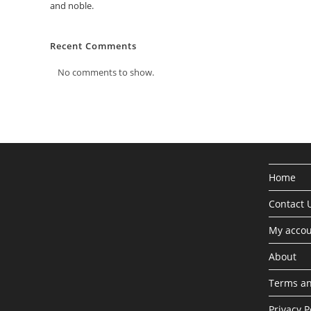
and noble.
Recent Comments
No comments to show.
Home
Contact 
My acco
About
Terms an
Privacy P