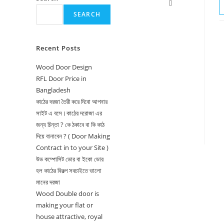
Toggle
SEARCH
website
search
Recent Posts
Wood Door Design
RFL Door Price in
Bangladesh
কাঠের দরজা তৈরী করে দিবো আপনার
সাইট এ বসে।কাঠের দরোজা এর
জন্য চিন্তা ? কে ঠকাবে বা কি কাঠ
দিয়ে বানাবেন ? ( Door Making
Contract in to your Site )
উড কম্পোসিট ডোর বা ইকো ডোর
হল কাঠের বিকল্প সবচাইতে ভালো
মানের দরজা
Wood Double door is
making your flat or
house attractive, royal